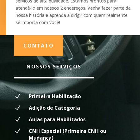
serviços de alta qualidade. Estamos prontos para
atendê-lo em nossos 2 endereços. Venha fazer parte da
nossa história e aprenda a dirigir com quem realmente
se importa com você!
CONTATO
NOSSOS SERVIÇOS
N
Primeira Habilitação
N
Adição de Categoria
N
Aulas para Habilitados
N
CNH Especial (Primeira CNH ou
Mudança)