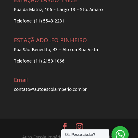
ESTAÇÃO LARGO TREZE
Rua da Matriz, 106 – Largo 13 – Sto. Amaro
Telefone: (11) 5548-2281
ESTAÇÃ ADOLFO PINHEIRO
Rua São Benedito, 43 – Alto da Boa Vista
Telefone: (11) 2158-1066
Email
contato@autoescolaimperio.com.br
Olá
Posso ajudar?
Auto Escola Império 2025 © Todos os direitos