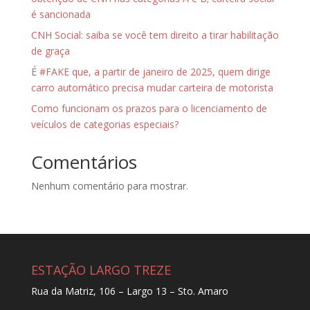
é sancionada
CNH Social: saiba se você tem direito a tirar habilitação
de graça
É #FAKE que, a partir de janeiro de 2025, quem dirige
carro automático precisa mudar carteira de motorista
Como funcionam os prazos para o licenciamento de
veículos de categorias especiais?
Comentários
Nenhum comentário para mostrar.
ESTAÇÃO LARGO TREZE
Rua da Matriz, 106 – Largo 13 – Sto. Amaro