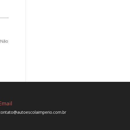
. Não
m
Email
contato@autoescolaimperio.com.br